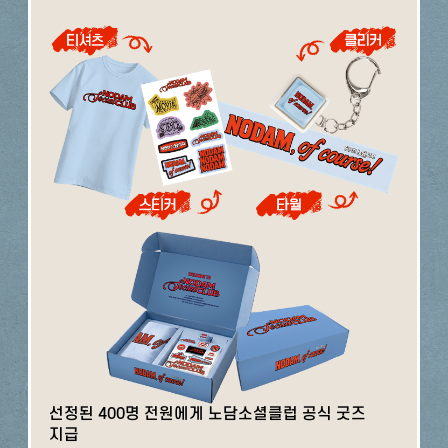
선정된 400명 전원에게 노담소셜클럽 공식 굿즈
지급