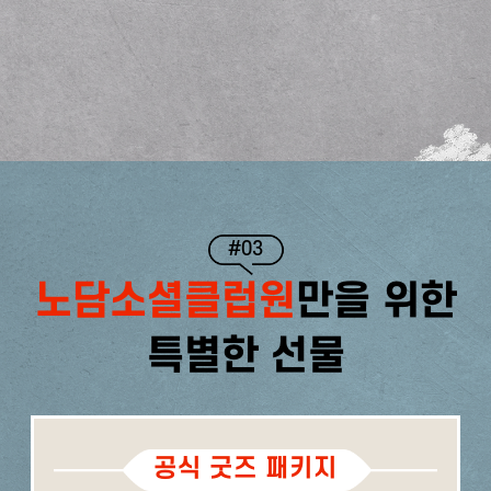
#03
노담소셜클럽원
만을 위한
특별한 선물
공식 굿즈 패키지