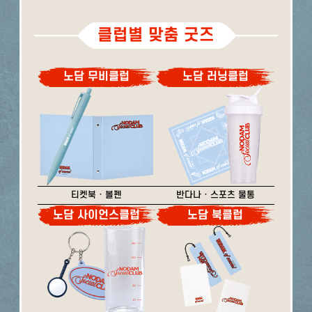
클럽별 맞춤 굿즈
노담 무비클럽
노담 러닝클럽
티켓북 · 볼펜
반다나 · 스포츠 물통
노담 사이언스클럽
노담 북클럽