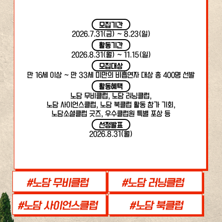
모집기간
2026.7.31(금) ~ 8.23(일)
활동기간
2026.8.31(월) ~ 11.15(일)
모집대상
만 16세 이상 ~ 만 33세 미만의 비흡연자 대상 총 400명 선발
활동혜택
노담 무비클럽, 노담 러닝클럽,
노담 사이언스클럽, 노담 북클럽 활동 참가 기회,
노담소셜클럽 굿즈, 우수클럽원 특별 포상 등
선정발표
2026.8.31(월)