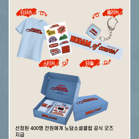
선정된 400명 전원에게 노담소셜클럽 공식 굿즈
지급