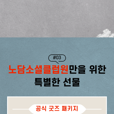
#03
노담소셜클럽원
만을 위한
특별한 선물
공식 굿즈 패키지