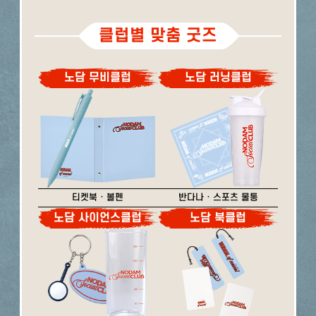
클럽별 맞춤 굿즈
노담 무비클럽
노담 러닝클럽
티켓북 · 볼펜
반다나 · 스포츠 물통
노담 사이언스클럽
노담 북클럽