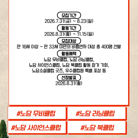
모집기간
2026.7.31(금) ~ 8.23(일)
활동기간
2026.8.31(월) ~ 11.15(일)
모집대상
만 16세 이상 ~ 만 33세 미만의 비흡연자 대상 총 400명 선발
활동혜택
노담 무비클럽, 노담 러닝클럽,
노담 사이언스클럽, 노담 북클럽 활동 참가 기회,
노담소셜클럽 굿즈, 우수클럽원 특별 포상 등
선정발표
2026.8.31(월)