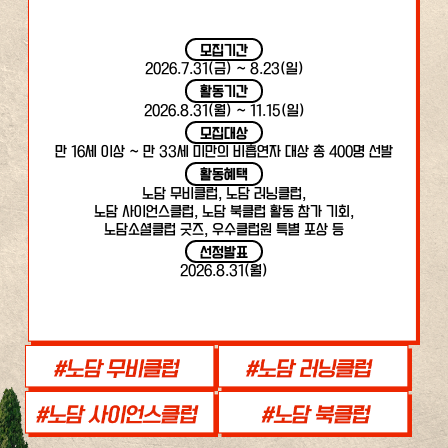
모집기간
2026.7.31(금) ~ 8.23(일)
활동기간
2026.8.31(월) ~ 11.15(일)
모집대상
만 16세 이상 ~ 만 33세 미만의 비흡연자 대상 총 400명 선발
활동혜택
노담 무비클럽, 노담 러닝클럽,
노담 사이언스클럽, 노담 북클럽 활동 참가 기회,
노담소셜클럽 굿즈, 우수클럽원 특별 포상 등
선정발표
2026.8.31(월)