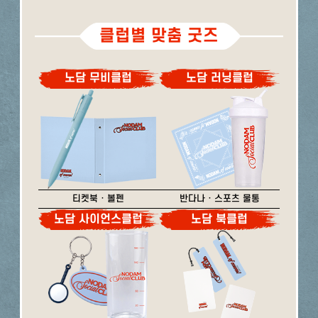
클럽별 맞춤 굿즈
노담 무비클럽
노담 러닝클럽
티켓북 · 볼펜
반다나 · 스포츠 물통
노담 사이언스클럽
노담 북클럽