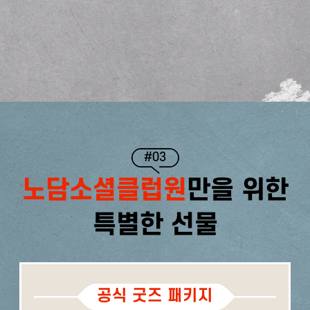
#03
노담소셜클럽원
만을 위한
특별한 선물
공식 굿즈 패키지