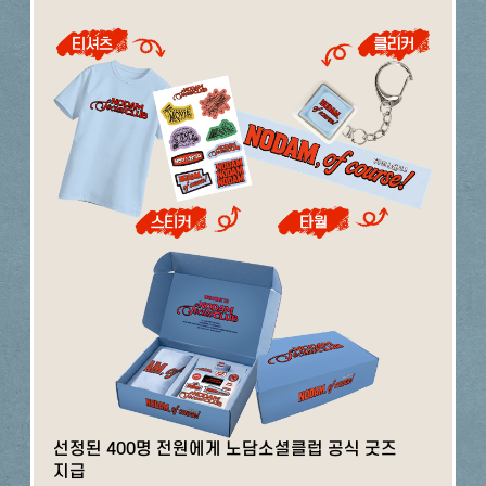
선정된 400명 전원에게 노담소셜클럽 공식 굿즈
지급