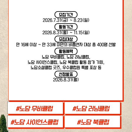
모집기간
2026.7.31(금) ~ 8.23(일)
활동기간
2026.8.31(월) ~ 11.15(일)
모집대상
만 16세 이상 ~ 만 33세 미만의 비흡연자 대상 총 400명 선발
활동혜택
노담 무비클럽, 노담 러닝클럽,
노담 사이언스클럽, 노담 북클럽 활동 참가 기회,
노담소셜클럽 굿즈, 우수클럽원 특별 포상 등
선정발표
2026.8.31(월)