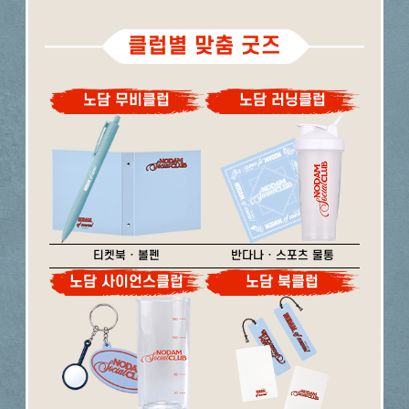
클럽별 맞춤 굿즈
노담 무비클럽
노담 러닝클럽
티켓북 · 볼펜
반다나 · 스포츠 물통
노담 사이언스클럽
노담 북클럽