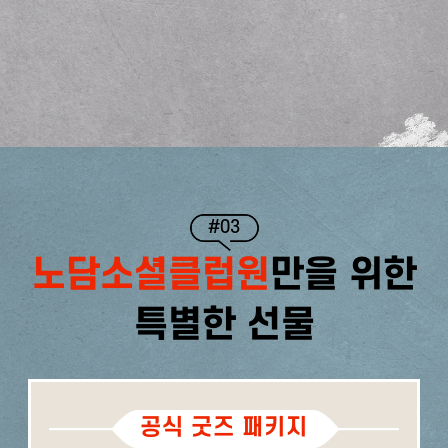
#03
노담소셜클럽원
만을 위한
특별한 선물
공식 굿즈 패키지