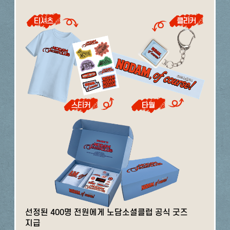
선정된 400명 전원에게 노담소셜클럽 공식 굿즈
지급