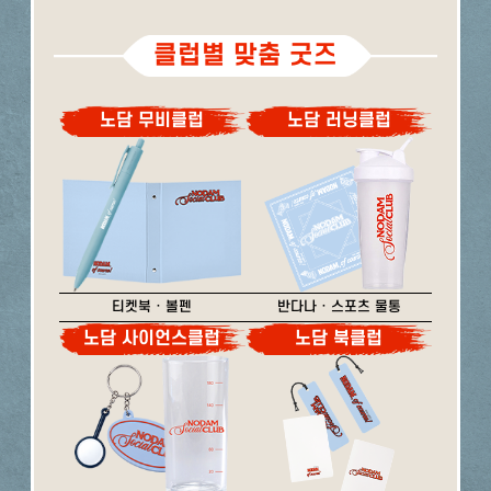
클럽별 맞춤 굿즈
노담 무비클럽
노담 러닝클럽
티켓북 · 볼펜
반다나 · 스포츠 물통
노담 사이언스클럽
노담 북클럽