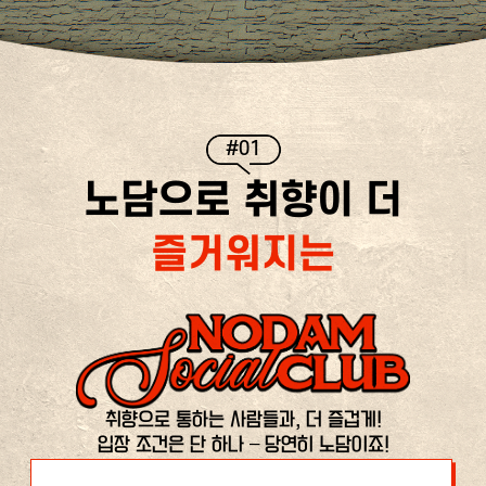
#01
노담으로 취향이 더
즐거워지는
취향으로 통하는 사람들과, 더 즐겁게!
입장 조건은 단 하나 – 당연히 노담이죠!