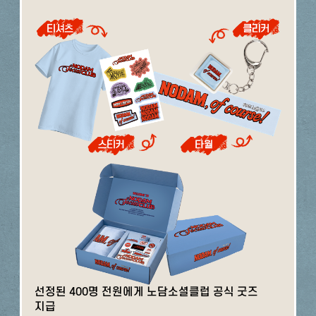
선정된 400명 전원에게 노담소셜클럽 공식 굿즈
지급