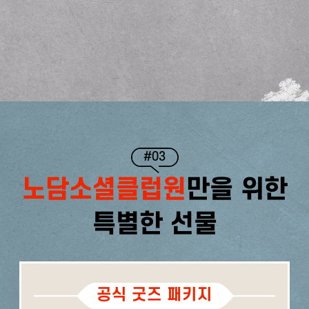
#03
노담소셜클럽원
만을 위한
특별한 선물
공식 굿즈 패키지