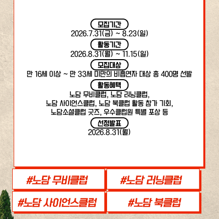
모집기간
2026.7.31(금) ~ 8.23(일)
활동기간
2026.8.31(월) ~ 11.15(일)
모집대상
만 16세 이상 ~ 만 33세 미만의 비흡연자 대상 총 400명 선발
활동혜택
노담 무비클럽, 노담 러닝클럽,
노담 사이언스클럽, 노담 북클럽 활동 참가 기회,
노담소셜클럽 굿즈, 우수클럽원 특별 포상 등
선정발표
2026.8.31(월)