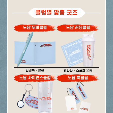
클럽별 맞춤 굿즈
노담 무비클럽
노담 러닝클럽
티켓북 · 볼펜
반다나 · 스포츠 물통
노담 사이언스클럽
노담 북클럽