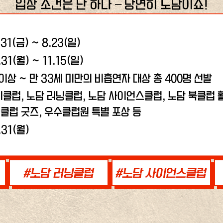
입장 조건은 단 하나 – 당연히 노담이죠!
.31(금) ~ 8.23(일)
.31(월) ~ 11.15(일)
 이상 ~ 만 33세 미만의 비흡연자 대상 총 400명 선발
비클럽, 노담 러닝클럽,
노담 사이언스클럽, 노담 북클럽 활
클럽 굿즈, 우수클럽원 특별 포상 등
.31(월)