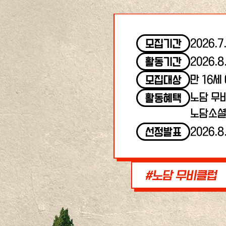
2026.7
모집기간
2026.8
활동기간
만 16세
모집대상
노담 무
활동혜택
노담소셜
2026.8
선정발표