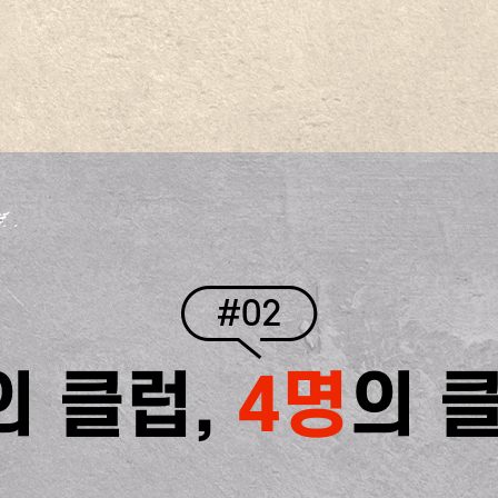
#02
의 클럽,
4명
의 