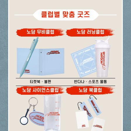
클럽별 맞춤 굿즈
노담 무비클럽
노담 러닝클럽
티켓북 · 볼펜
반다나 · 스포츠 물통
노담 사이언스클럽
노담 북클럽