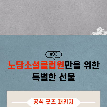
#03
노담소셜클럽원
만을 위한
특별한 선물
공식 굿즈 패키지