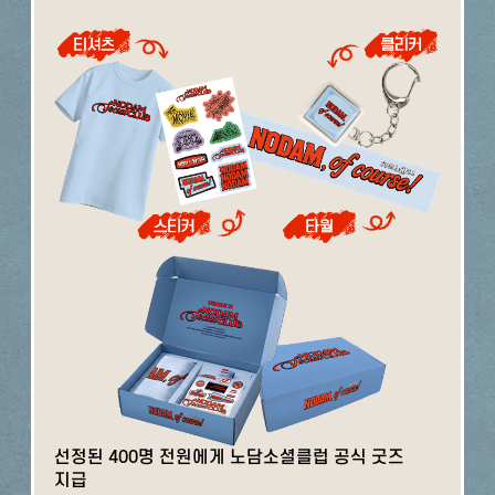
선정된 400명 전원에게 노담소셜클럽 공식 굿즈
지급