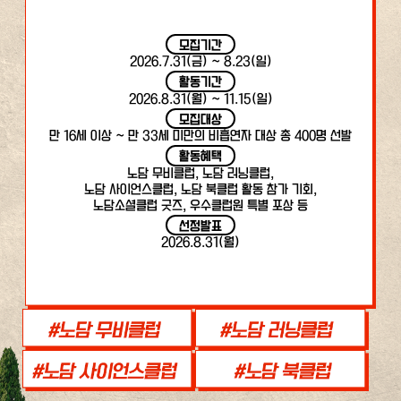
모집기간
2026.7.31(금) ~ 8.23(일)
활동기간
2026.8.31(월) ~ 11.15(일)
모집대상
만 16세 이상 ~ 만 33세 미만의 비흡연자 대상 총 400명 선발
활동혜택
노담 무비클럽, 노담 러닝클럽,
노담 사이언스클럽, 노담 북클럽 활동 참가 기회,
노담소셜클럽 굿즈, 우수클럽원 특별 포상 등
선정발표
2026.8.31(월)