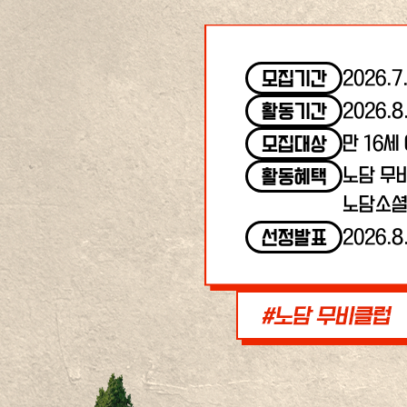
2026.7
모집기간
2026.8
활동기간
만 16세
모집대상
노담 무
활동혜택
노담소셜
2026.8
선정발표