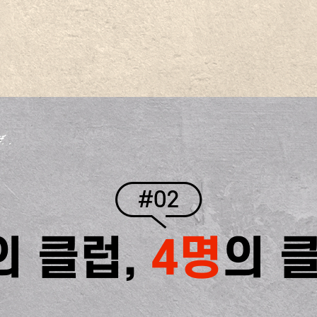
#02
의 클럽,
4명
의 