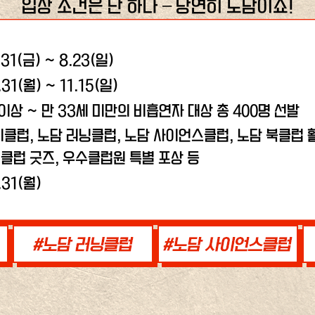
입장 조건은 단 하나 – 당연히 노담이죠!
.31(금) ~ 8.23(일)
.31(월) ~ 11.15(일)
 이상 ~ 만 33세 미만의 비흡연자 대상 총 400명 선발
비클럽, 노담 러닝클럽,
노담 사이언스클럽, 노담 북클럽 활
클럽 굿즈, 우수클럽원 특별 포상 등
.31(월)