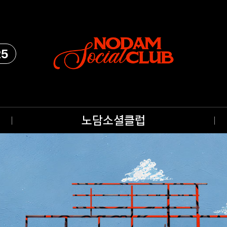
25
노담소셜클럽