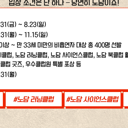
입장 조건은 단 하나 – 당연히 노담이죠!
.31(금) ~ 8.23(일)
.31(월) ~ 11.15(일)
 이상 ~ 만 33세 미만의 비흡연자 대상 총 400명 선발
비클럽, 노담 러닝클럽,
노담 사이언스클럽, 노담 북클럽 활
클럽 굿즈, 우수클럽원 특별 포상 등
.31(월)