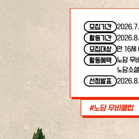
2026.7
모집기간
2026.8
활동기간
만 16세
모집대상
노담 무
활동혜택
노담소셜
2026.8
선정발표