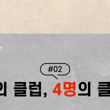
#02
의 클럽,
4명
의 