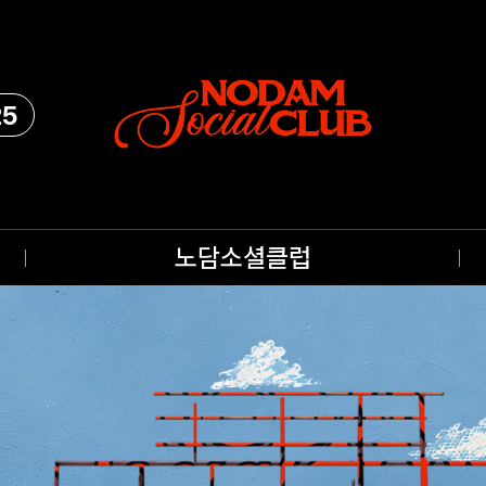
25
노담소셜클럽