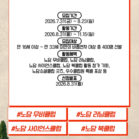
모집기간
2026.7.31(금) ~ 8.23(일)
활동기간
2026.8.31(월) ~ 11.15(일)
모집대상
만 16세 이상 ~ 만 33세 미만의 비흡연자 대상 총 400명 선발
활동혜택
노담 무비클럽, 노담 러닝클럽,
노담 사이언스클럽, 노담 북클럽 활동 참가 기회,
노담소셜클럽 굿즈, 우수클럽원 특별 포상 등
선정발표
2026.8.31(월)