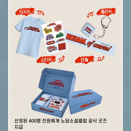
선정된 400명 전원에게 노담소셜클럽 공식 굿즈
지급