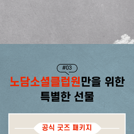
#03
노담소셜클럽원
만을 위한
특별한 선물
공식 굿즈 패키지