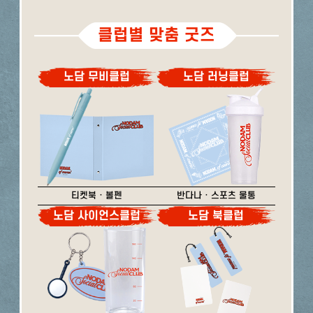
클럽별 맞춤 굿즈
노담 무비클럽
노담 러닝클럽
티켓북 · 볼펜
반다나 · 스포츠 물통
노담 사이언스클럽
노담 북클럽