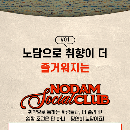
#01
노담으로 취향이 더
즐거워지는
취향으로 통하는 사람들과, 더 즐겁게!
입장 조건은 단 하나 – 당연히 노담이죠!