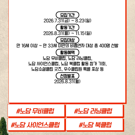
모집기간
2026.7.31(금) ~ 8.23(일)
활동기간
2026.8.31(월) ~ 11.15(일)
모집대상
만 16세 이상 ~ 만 33세 미만의 비흡연자 대상 총 400명 선발
활동혜택
노담 무비클럽, 노담 러닝클럽,
노담 사이언스클럽, 노담 북클럽 활동 참가 기회,
노담소셜클럽 굿즈, 우수클럽원 특별 포상 등
선정발표
2026.8.31(월)