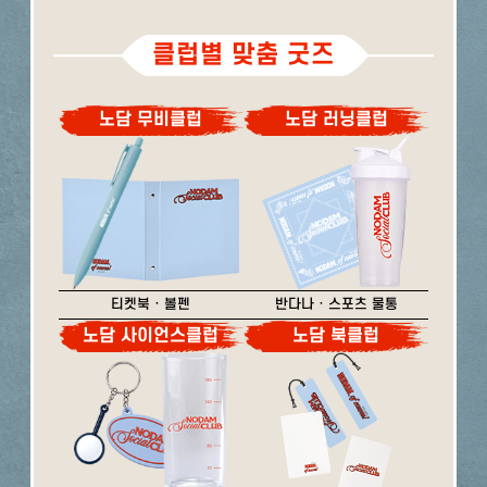
클럽별 맞춤 굿즈
노담 무비클럽
노담 러닝클럽
티켓북 · 볼펜
반다나 · 스포츠 물통
노담 사이언스클럽
노담 북클럽