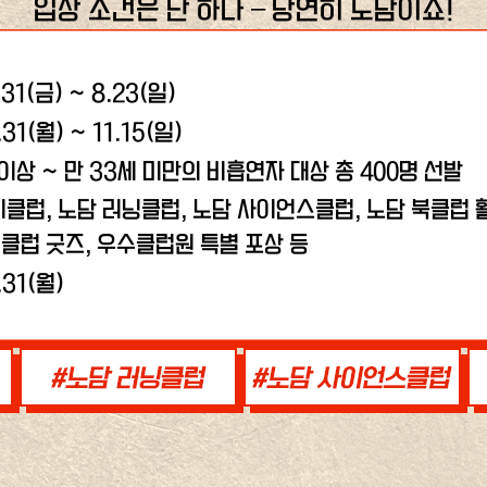
입장 조건은 단 하나 – 당연히 노담이죠!
.31(금) ~ 8.23(일)
.31(월) ~ 11.15(일)
 이상 ~ 만 33세 미만의 비흡연자 대상 총 400명 선발
비클럽, 노담 러닝클럽,
노담 사이언스클럽, 노담 북클럽 활
클럽 굿즈, 우수클럽원 특별 포상 등
.31(월)