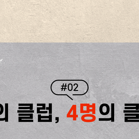
#02
의 클럽,
4명
의 