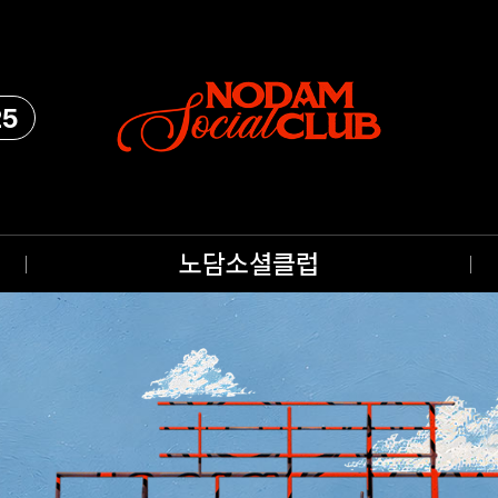
25
노담소셜클럽