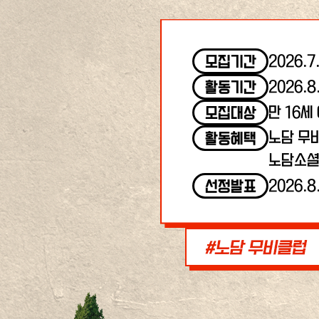
2026.7
모집기간
2026.8
활동기간
만 16세
모집대상
노담 무
활동혜택
노담소셜
2026.8
선정발표