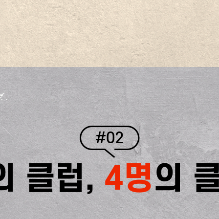
#02
의 클럽,
4명
의 