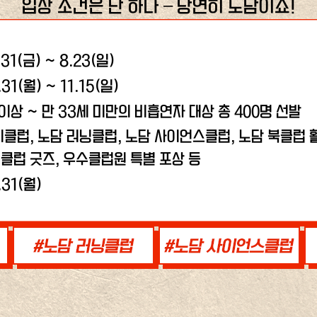
입장 조건은 단 하나 – 당연히 노담이죠!
.31(금) ~ 8.23(일)
.31(월) ~ 11.15(일)
 이상 ~ 만 33세 미만의 비흡연자 대상 총 400명 선발
비클럽, 노담 러닝클럽,
노담 사이언스클럽, 노담 북클럽 활
클럽 굿즈, 우수클럽원 특별 포상 등
.31(월)