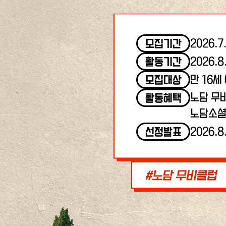
2026.7
모집기간
2026.8
활동기간
만 16세
모집대상
노담 무
활동혜택
노담소셜
2026.8
선정발표