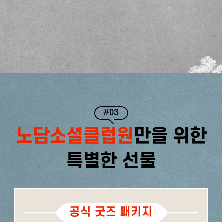
#03
노담소셜클럽원
만을 위한
특별한 선물
공식 굿즈 패키지