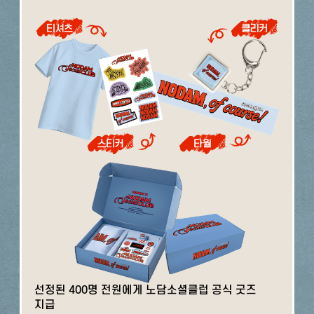
선정된 400명 전원에게 노담소셜클럽 공식 굿즈
지급