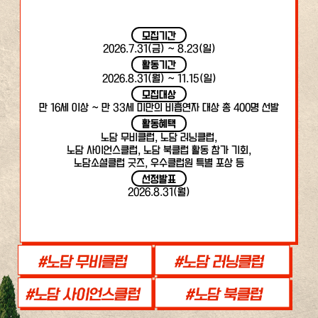
모집기간
2026.7.31(금) ~ 8.23(일)
활동기간
2026.8.31(월) ~ 11.15(일)
모집대상
만 16세 이상 ~ 만 33세 미만의 비흡연자 대상 총 400명 선발
활동혜택
노담 무비클럽, 노담 러닝클럽,
노담 사이언스클럽, 노담 북클럽 활동 참가 기회,
노담소셜클럽 굿즈, 우수클럽원 특별 포상 등
선정발표
2026.8.31(월)