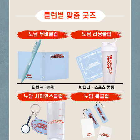
클럽별 맞춤 굿즈
노담 무비클럽
노담 러닝클럽
티켓북 · 볼펜
반다나 · 스포츠 물통
노담 사이언스클럽
노담 북클럽