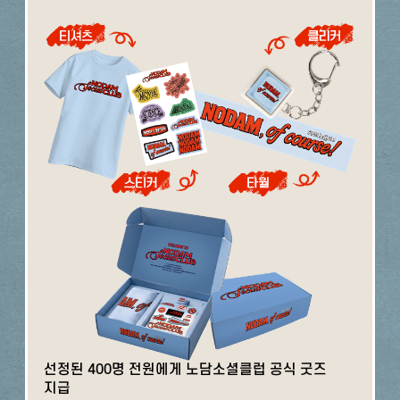
선정된 400명 전원에게 노담소셜클럽 공식 굿즈
지급