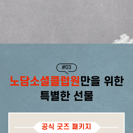
#03
노담소셜클럽원
만을 위한
특별한 선물
공식 굿즈 패키지