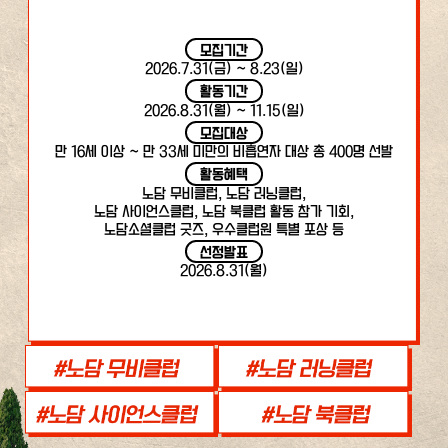
모집기간
2026.7.31(금) ~ 8.23(일)
활동기간
2026.8.31(월) ~ 11.15(일)
모집대상
만 16세 이상 ~ 만 33세 미만의 비흡연자 대상 총 400명 선발
활동혜택
노담 무비클럽, 노담 러닝클럽,
노담 사이언스클럽, 노담 북클럽 활동 참가 기회,
노담소셜클럽 굿즈, 우수클럽원 특별 포상 등
선정발표
2026.8.31(월)