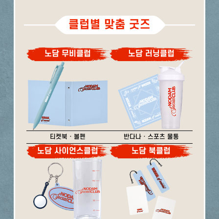
클럽별 맞춤 굿즈
노담 무비클럽
노담 러닝클럽
티켓북 · 볼펜
반다나 · 스포츠 물통
노담 사이언스클럽
노담 북클럽