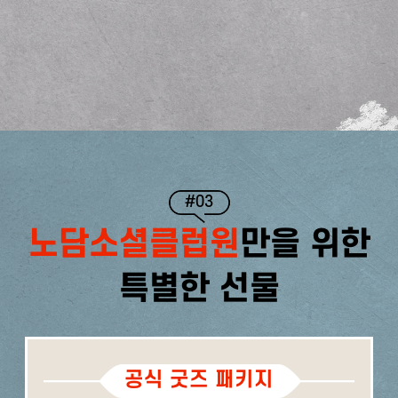
#03
노담소셜클럽원
만을 위한
특별한 선물
공식 굿즈 패키지