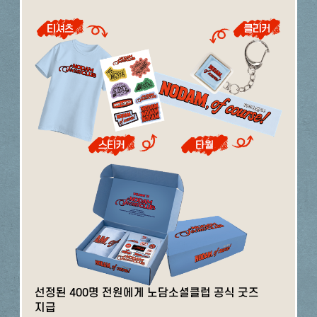
선정된 400명 전원에게 노담소셜클럽 공식 굿즈
지급