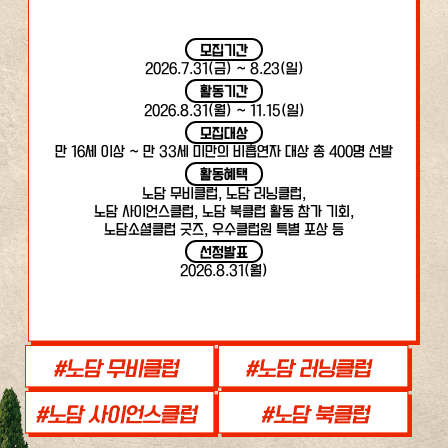
모집기간
2026.7.31(금) ~ 8.23(일)
활동기간
2026.8.31(월) ~ 11.15(일)
모집대상
만 16세 이상 ~ 만 33세 미만의 비흡연자 대상 총 400명 선발
활동혜택
노담 무비클럽, 노담 러닝클럽,
노담 사이언스클럽, 노담 북클럽 활동 참가 기회,
노담소셜클럽 굿즈, 우수클럽원 특별 포상 등
선정발표
2026.8.31(월)