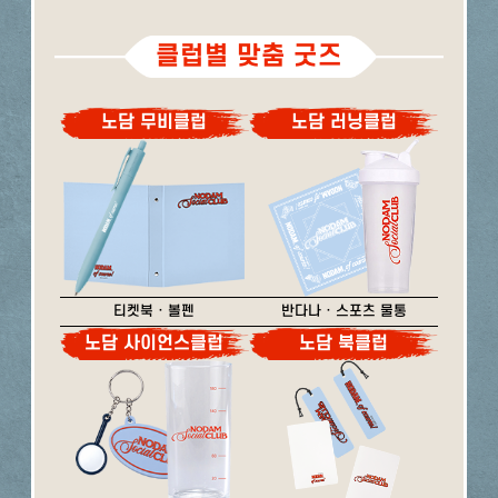
클럽별 맞춤 굿즈
노담 무비클럽
노담 러닝클럽
티켓북 · 볼펜
반다나 · 스포츠 물통
노담 사이언스클럽
노담 북클럽