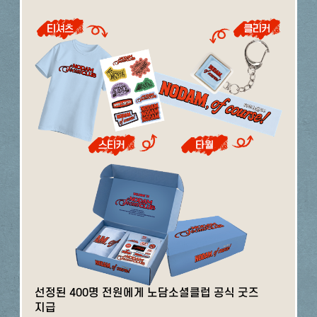
선정된 400명 전원에게 노담소셜클럽 공식 굿즈
지급