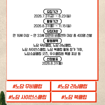
모집기간
2026.7.31(금) ~ 8.23(일)
활동기간
2026.8.31(월) ~ 11.15(일)
모집대상
만 16세 이상 ~ 만 33세 미만의 비흡연자 대상 총 400명 선발
활동혜택
노담 무비클럽, 노담 러닝클럽,
노담 사이언스클럽, 노담 북클럽 활동 참가 기회,
노담소셜클럽 굿즈, 우수클럽원 특별 포상 등
선정발표
2026.8.31(월)