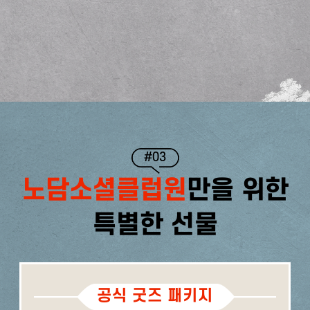
#03
노담소셜클럽원
만을 위한
특별한 선물
공식 굿즈 패키지