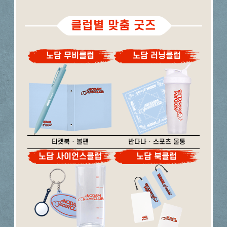
클럽별 맞춤 굿즈
노담 무비클럽
노담 러닝클럽
티켓북 · 볼펜
반다나 · 스포츠 물통
노담 사이언스클럽
노담 북클럽