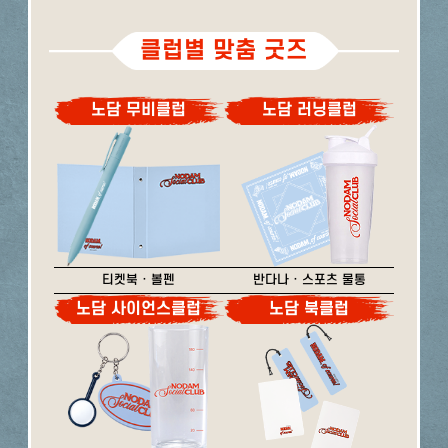
클럽별 맞춤 굿즈
노담 무비클럽
노담 러닝클럽
티켓북 · 볼펜
반다나 · 스포츠 물통
노담 사이언스클럽
노담 북클럽