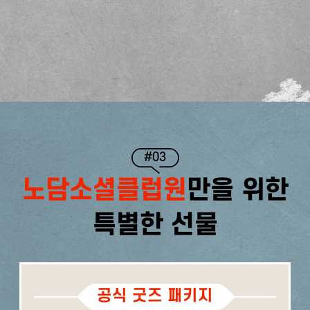
#03
노담소셜클럽원
만을 위한
특별한 선물
공식 굿즈 패키지