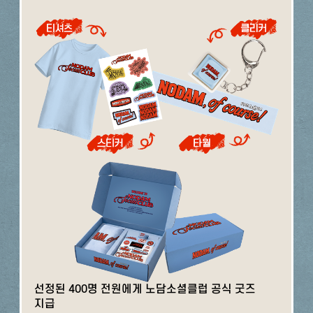
선정된 400명 전원에게 노담소셜클럽 공식 굿즈
지급