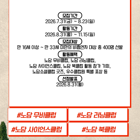
모집기간
2026.7.31(금) ~ 8.23(일)
활동기간
2026.8.31(월) ~ 11.15(일)
모집대상
만 16세 이상 ~ 만 33세 미만의 비흡연자 대상 총 400명 선발
활동혜택
노담 무비클럽, 노담 러닝클럽,
노담 사이언스클럽, 노담 북클럽 활동 참가 기회,
노담소셜클럽 굿즈, 우수클럽원 특별 포상 등
선정발표
2026.8.31(월)