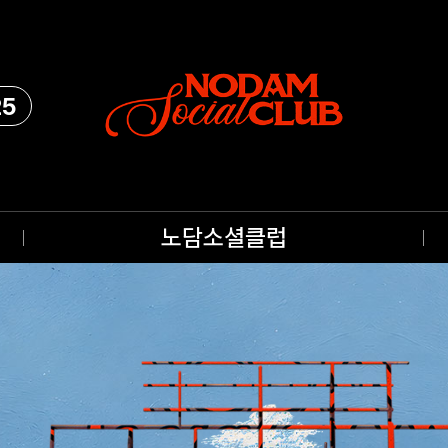
25
노담소셜클럽