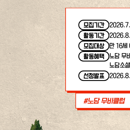
2026.7
모집기간
2026.8
활동기간
만 16세
모집대상
노담 무
활동혜택
노담소셜
2026.8
선정발표