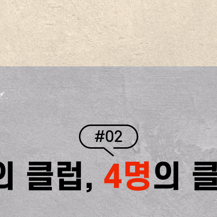
#02
의 클럽,
4명
의 