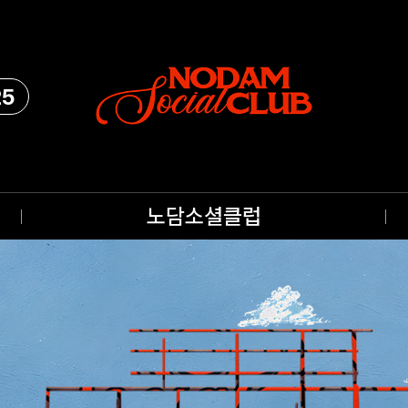
25
노담소셜클럽