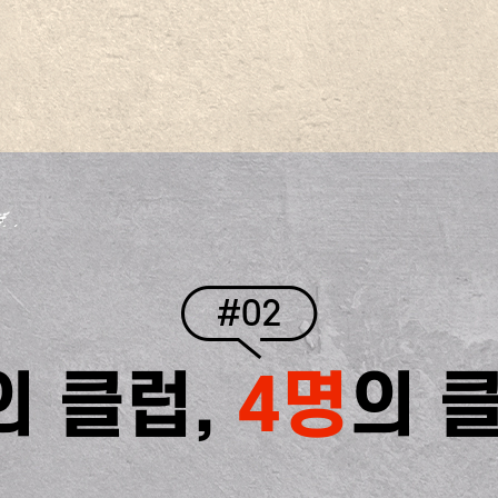
#02
의 클럽,
4명
의 