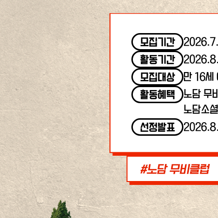
2026.7
모집기간
2026.8
활동기간
만 16세
모집대상
노담 무
활동혜택
노담소셜
2026.8
선정발표