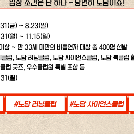
입장 조건은 단 하나 – 당연히 노담이죠!
.31(금) ~ 8.23(일)
.31(월) ~ 11.15(일)
 이상 ~ 만 33세 미만의 비흡연자 대상 총 400명 선발
비클럽, 노담 러닝클럽,
노담 사이언스클럽, 노담 북클럽 활
클럽 굿즈, 우수클럽원 특별 포상 등
.31(월)