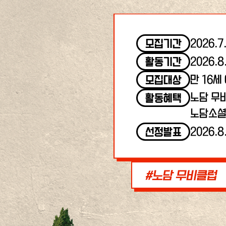
2026.7
모집기간
2026.8
활동기간
만 16세
모집대상
노담 무
활동혜택
노담소셜
2026.8
선정발표