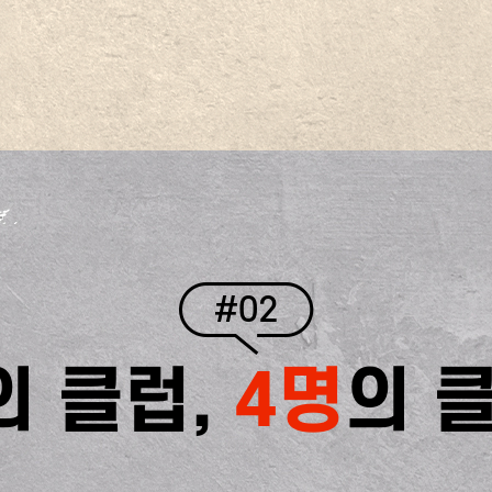
#02
의 클럽,
4명
의 