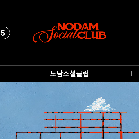
25
노담소셜클럽