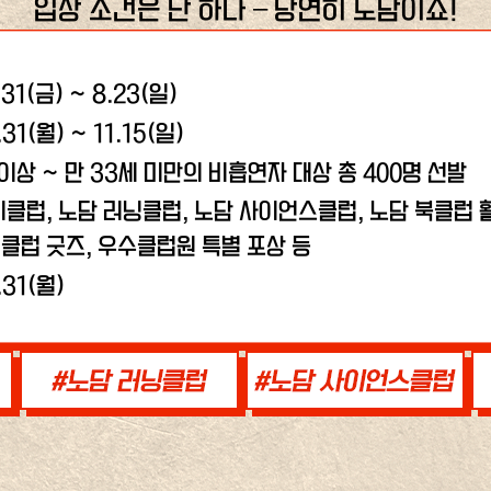
입장 조건은 단 하나 – 당연히 노담이죠!
.31(금) ~ 8.23(일)
.31(월) ~ 11.15(일)
 이상 ~ 만 33세 미만의 비흡연자 대상 총 400명 선발
비클럽, 노담 러닝클럽,
노담 사이언스클럽, 노담 북클럽 활
클럽 굿즈, 우수클럽원 특별 포상 등
.31(월)