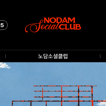
25
노담소셜클럽