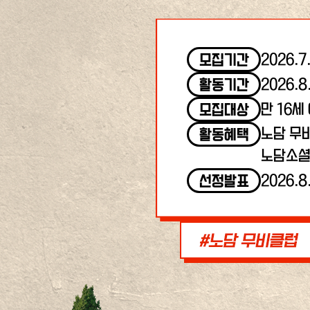
2026.7
모집기간
2026.8
활동기간
만 16세
모집대상
노담 무
활동혜택
노담소셜
2026.8
선정발표