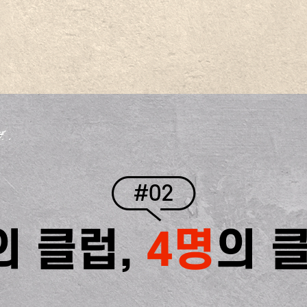
#02
의 클럽,
4명
의 