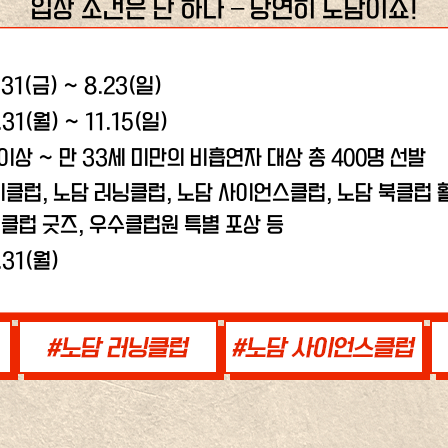
입장 조건은 단 하나 – 당연히 노담이죠!
.31(금) ~ 8.23(일)
.31(월) ~ 11.15(일)
 이상 ~ 만 33세 미만의 비흡연자 대상 총 400명 선발
비클럽, 노담 러닝클럽,
노담 사이언스클럽, 노담 북클럽 활
클럽 굿즈, 우수클럽원 특별 포상 등
.31(월)