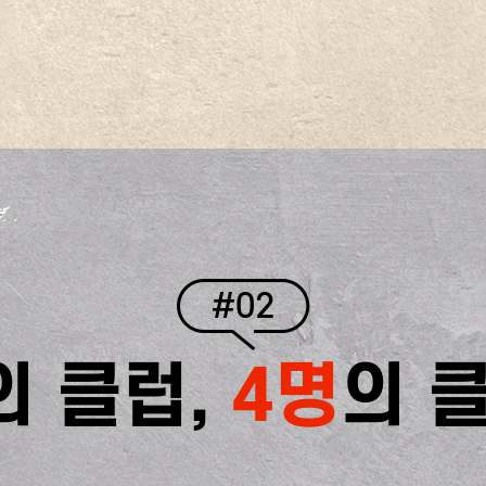
#02
의 클럽,
4명
의 