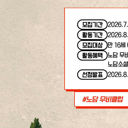
2026.7
모집기간
2026.8
활동기간
만 16세
모집대상
노담 무
활동혜택
노담소셜
2026.8
선정발표