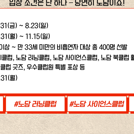
입장 조건은 단 하나 – 당연히 노담이죠!
.31(금) ~ 8.23(일)
.31(월) ~ 11.15(일)
 이상 ~ 만 33세 미만의 비흡연자 대상 총 400명 선발
비클럽, 노담 러닝클럽,
노담 사이언스클럽, 노담 북클럽 활
클럽 굿즈, 우수클럽원 특별 포상 등
.31(월)