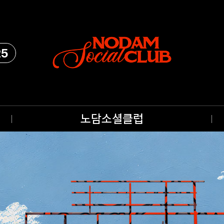
25
노담소셜클럽