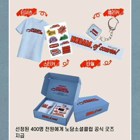
선정된 400명 전원에게 노담소셜클럽 공식 굿즈
지급