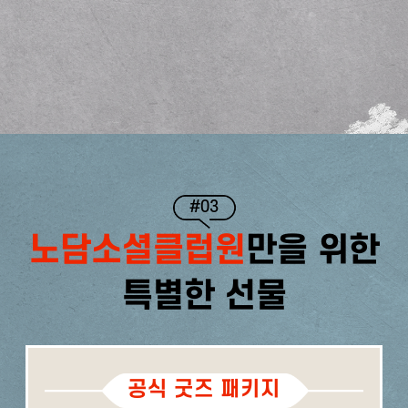
#03
노담소셜클럽원
만을 위한
특별한 선물
공식 굿즈 패키지