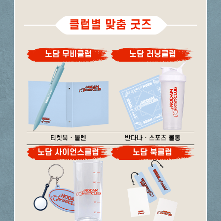
클럽별 맞춤 굿즈
노담 무비클럽
노담 러닝클럽
티켓북 · 볼펜
반다나 · 스포츠 물통
노담 사이언스클럽
노담 북클럽