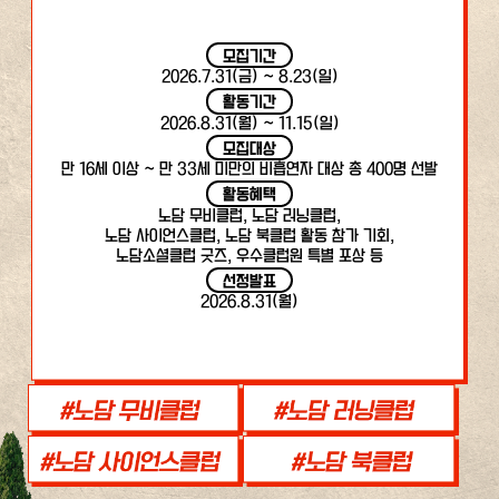
모집기간
2026.7.31(금) ~ 8.23(일)
활동기간
2026.8.31(월) ~ 11.15(일)
모집대상
만 16세 이상 ~ 만 33세 미만의 비흡연자 대상 총 400명 선발
활동혜택
노담 무비클럽, 노담 러닝클럽,
노담 사이언스클럽, 노담 북클럽 활동 참가 기회,
노담소셜클럽 굿즈, 우수클럽원 특별 포상 등
선정발표
2026.8.31(월)