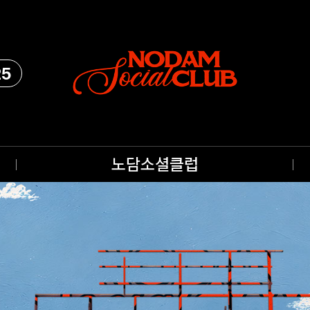
25
노담소셜클럽