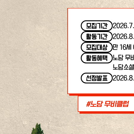
2026.7
모집기간
2026.8
활동기간
만 16세
모집대상
노담 무
활동혜택
노담소셜
2026.8
선정발표