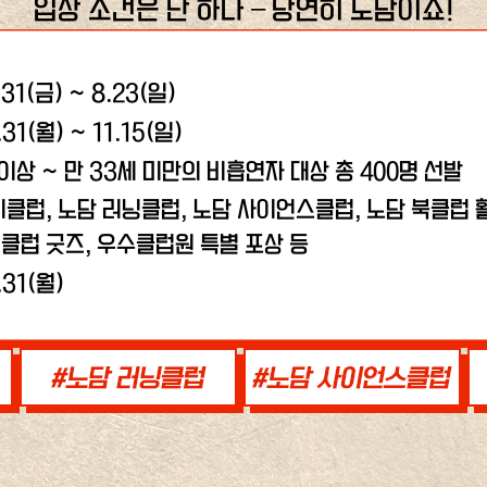
입장 조건은 단 하나 – 당연히 노담이죠!
.31(금) ~ 8.23(일)
.31(월) ~ 11.15(일)
 이상 ~ 만 33세 미만의 비흡연자 대상 총 400명 선발
비클럽, 노담 러닝클럽,
노담 사이언스클럽, 노담 북클럽 활
클럽 굿즈, 우수클럽원 특별 포상 등
.31(월)