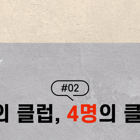
#02
의 클럽,
4명
의 