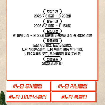
모집기간
2026.7.31(금) ~ 8.23(일)
활동기간
2026.8.31(월) ~ 11.15(일)
모집대상
만 16세 이상 ~ 만 33세 미만의 비흡연자 대상 총 400명 선발
활동혜택
노담 무비클럽, 노담 러닝클럽,
노담 사이언스클럽, 노담 북클럽 활동 참가 기회,
노담소셜클럽 굿즈, 우수클럽원 특별 포상 등
선정발표
2026.8.31(월)