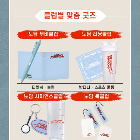
클럽별 맞춤 굿즈
노담 무비클럽
노담 러닝클럽
티켓북 · 볼펜
반다나 · 스포츠 물통
노담 사이언스클럽
노담 북클럽