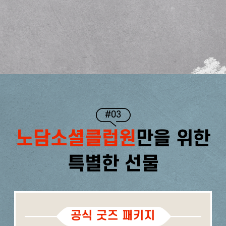
#03
노담소셜클럽원
만을 위한
특별한 선물
공식 굿즈 패키지