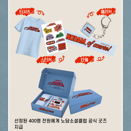
선정된 400명 전원에게 노담소셜클럽 공식 굿즈
지급