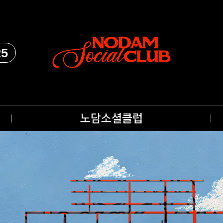
25
노담소셜클럽