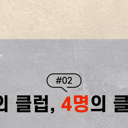
#02
의 클럽,
4명
의 