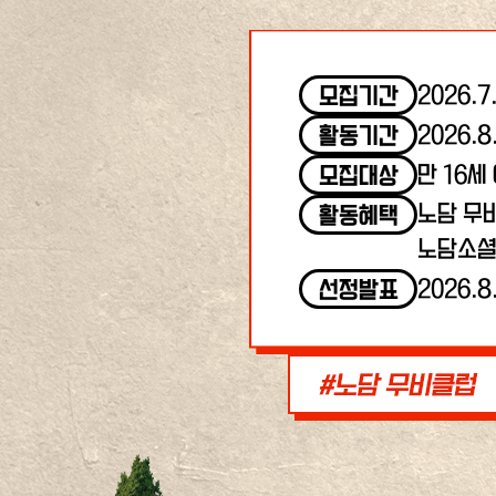
2026.7
모집기간
2026.8
활동기간
만 16세
모집대상
노담 무
활동혜택
노담소셜
2026.8
선정발표