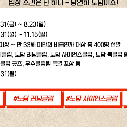
입장 조건은 단 하나 – 당연히 노담이죠!
.31(금) ~ 8.23(일)
.31(월) ~ 11.15(일)
 이상 ~ 만 33세 미만의 비흡연자 대상 총 400명 선발
비클럽, 노담 러닝클럽,
노담 사이언스클럽, 노담 북클럽 활
클럽 굿즈, 우수클럽원 특별 포상 등
.31(월)