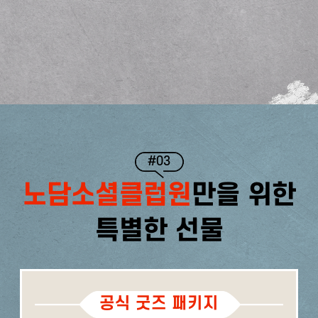
#03
노담소셜클럽원
만을 위한
특별한 선물
공식 굿즈 패키지