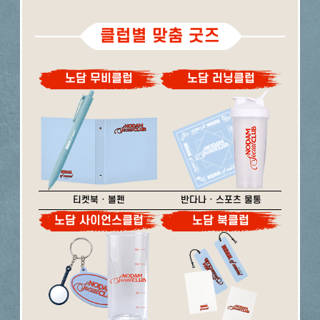
클럽별 맞춤 굿즈
노담 무비클럽
노담 러닝클럽
티켓북 · 볼펜
반다나 · 스포츠 물통
노담 사이언스클럽
노담 북클럽