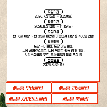
모집기간
2026.7.31(금) ~ 8.23(일)
활동기간
2026.8.31(월) ~ 11.15(일)
모집대상
만 16세 이상 ~ 만 33세 미만의 비흡연자 대상 총 400명 선발
활동혜택
노담 무비클럽, 노담 러닝클럽,
노담 사이언스클럽, 노담 북클럽 활동 참가 기회,
노담소셜클럽 굿즈, 우수클럽원 특별 포상 등
선정발표
2026.8.31(월)