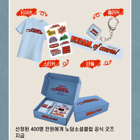
선정된 400명 전원에게 노담소셜클럽 공식 굿즈
지급