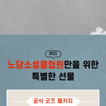
#03
노담소셜클럽원
만을 위한
특별한 선물
공식 굿즈 패키지