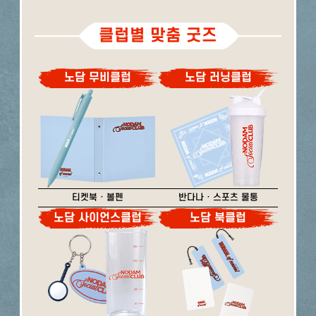
클럽별 맞춤 굿즈
노담 무비클럽
노담 러닝클럽
티켓북 · 볼펜
반다나 · 스포츠 물통
노담 사이언스클럽
노담 북클럽