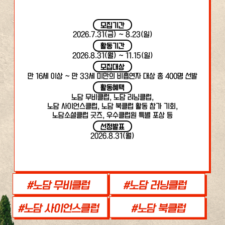
모집기간
2026.7.31(금) ~ 8.23(일)
활동기간
2026.8.31(월) ~ 11.15(일)
모집대상
만 16세 이상 ~ 만 33세 미만의 비흡연자 대상 총 400명 선발
활동혜택
노담 무비클럽, 노담 러닝클럽,
노담 사이언스클럽, 노담 북클럽 활동 참가 기회,
노담소셜클럽 굿즈, 우수클럽원 특별 포상 등
선정발표
2026.8.31(월)