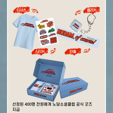
선정된 400명 전원에게 노담소셜클럽 공식 굿즈
지급