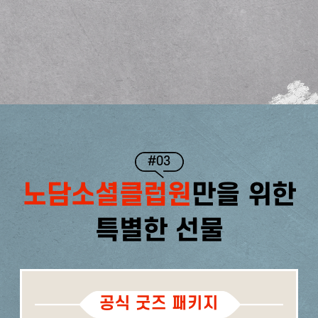
#03
노담소셜클럽원
만을 위한
특별한 선물
공식 굿즈 패키지