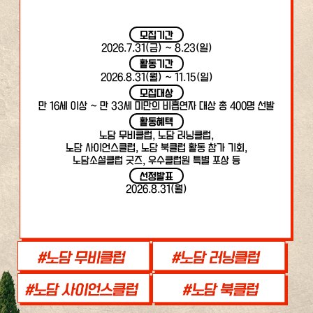
모집기간
2026.7.31(금) ~ 8.23(일)
활동기간
2026.8.31(월) ~ 11.15(일)
모집대상
만 16세 이상 ~ 만 33세 미만의 비흡연자 대상 총 400명 선발
활동혜택
노담 무비클럽, 노담 러닝클럽,
노담 사이언스클럽, 노담 북클럽 활동 참가 기회,
노담소셜클럽 굿즈, 우수클럽원 특별 포상 등
선정발표
2026.8.31(월)