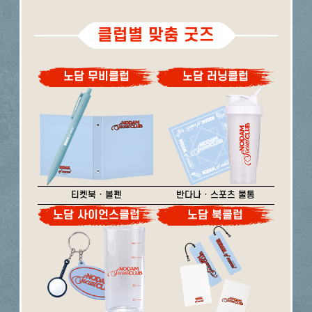
클럽별 맞춤 굿즈
노담 무비클럽
노담 러닝클럽
티켓북 · 볼펜
반다나 · 스포츠 물통
노담 사이언스클럽
노담 북클럽