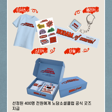
선정된 400명 전원에게 노담소셜클럽 공식 굿즈
지급