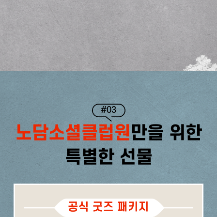
#03
노담소셜클럽원
만을 위한
특별한 선물
공식 굿즈 패키지