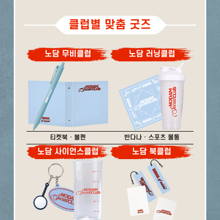
클럽별 맞춤 굿즈
노담 무비클럽
노담 러닝클럽
티켓북 · 볼펜
반다나 · 스포츠 물통
노담 사이언스클럽
노담 북클럽