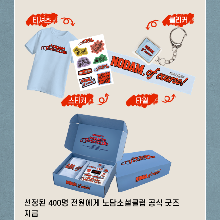
선정된 400명 전원에게 노담소셜클럽 공식 굿즈
지급