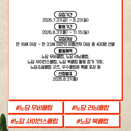
모집기간
2026.7.31(금) ~ 8.23(일)
활동기간
2026.8.31(월) ~ 11.15(일)
모집대상
만 16세 이상 ~ 만 33세 미만의 비흡연자 대상 총 400명 선발
활동혜택
노담 무비클럽, 노담 러닝클럽,
노담 사이언스클럽, 노담 북클럽 활동 참가 기회,
노담소셜클럽 굿즈, 우수클럽원 특별 포상 등
선정발표
2026.8.31(월)