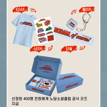
선정된 400명 전원에게 노담소셜클럽 공식 굿즈
지급