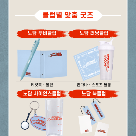
클럽별 맞춤 굿즈
노담 무비클럽
노담 러닝클럽
티켓북 · 볼펜
반다나 · 스포츠 물통
노담 사이언스클럽
노담 북클럽