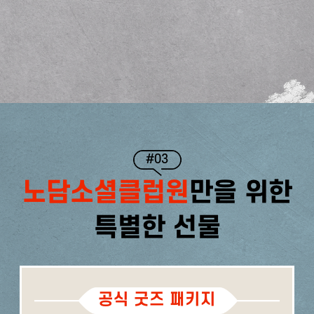
#03
노담소셜클럽원
만을 위한
특별한 선물
공식 굿즈 패키지