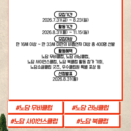
모집기간
2026.7.31(금) ~ 8.23(일)
활동기간
2026.8.31(월) ~ 11.15(일)
모집대상
만 16세 이상 ~ 만 33세 미만의 비흡연자 대상 총 400명 선발
활동혜택
노담 무비클럽, 노담 러닝클럽,
노담 사이언스클럽, 노담 북클럽 활동 참가 기회,
노담소셜클럽 굿즈, 우수클럽원 특별 포상 등
선정발표
2026.8.31(월)