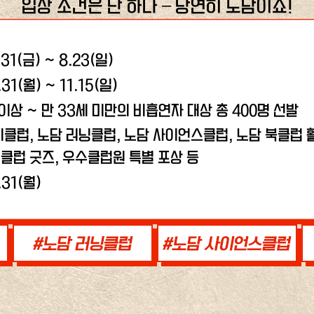
입장 조건은 단 하나 – 당연히 노담이죠!
.31(금) ~ 8.23(일)
.31(월) ~ 11.15(일)
 이상 ~ 만 33세 미만의 비흡연자 대상 총 400명 선발
비클럽, 노담 러닝클럽,
노담 사이언스클럽, 노담 북클럽 활
클럽 굿즈, 우수클럽원 특별 포상 등
.31(월)