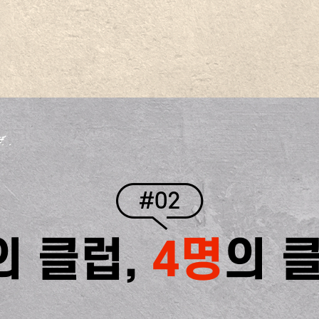
#02
의 클럽,
4명
의 