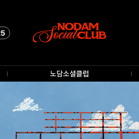
25
노담소셜클럽