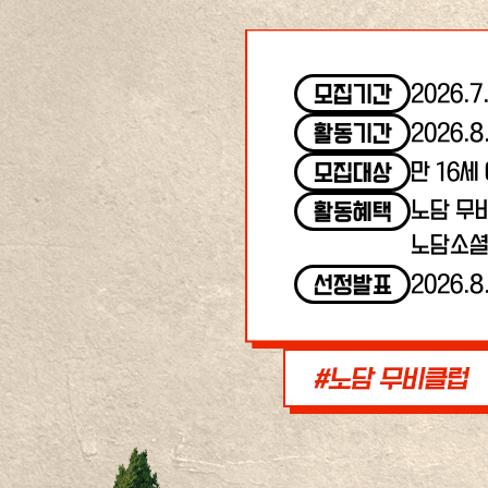
2026.7
모집기간
2026.8
활동기간
만 16세
모집대상
노담 무
활동혜택
노담소셜
2026.8
선정발표