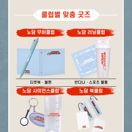
클럽별 맞춤 굿즈
노담 무비클럽
노담 러닝클럽
티켓북 · 볼펜
반다나 · 스포츠 물통
노담 사이언스클럽
노담 북클럽