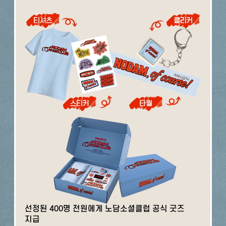
선정된 400명 전원에게 노담소셜클럽 공식 굿즈
지급