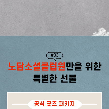
#03
노담소셜클럽원
만을 위한
특별한 선물
공식 굿즈 패키지