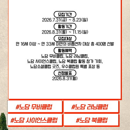
모집기간
2026.7.31(금) ~ 8.23(일)
활동기간
2026.8.31(월) ~ 11.15(일)
모집대상
만 16세 이상 ~ 만 33세 미만의 비흡연자 대상 총 400명 선발
활동혜택
노담 무비클럽, 노담 러닝클럽,
노담 사이언스클럽, 노담 북클럽 활동 참가 기회,
노담소셜클럽 굿즈, 우수클럽원 특별 포상 등
선정발표
2026.8.31(월)