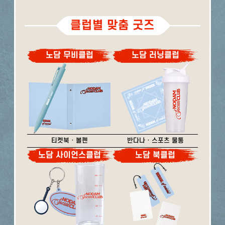
클럽별 맞춤 굿즈
노담 무비클럽
노담 러닝클럽
티켓북 · 볼펜
반다나 · 스포츠 물통
노담 사이언스클럽
노담 북클럽