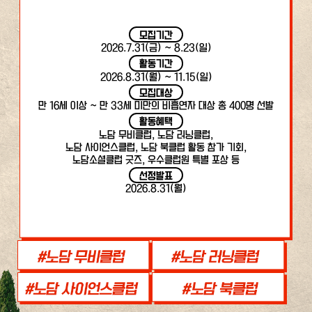
모집기간
2026.7.31(금) ~ 8.23(일)
활동기간
2026.8.31(월) ~ 11.15(일)
모집대상
만 16세 이상 ~ 만 33세 미만의 비흡연자 대상 총 400명 선발
활동혜택
노담 무비클럽, 노담 러닝클럽,
노담 사이언스클럽, 노담 북클럽 활동 참가 기회,
노담소셜클럽 굿즈, 우수클럽원 특별 포상 등
선정발표
2026.8.31(월)