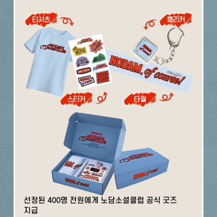
선정된 400명 전원에게 노담소셜클럽 공식 굿즈
지급