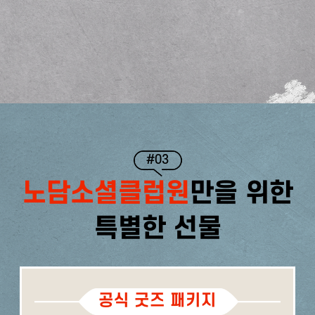
#03
노담소셜클럽원
만을 위한
특별한 선물
공식 굿즈 패키지