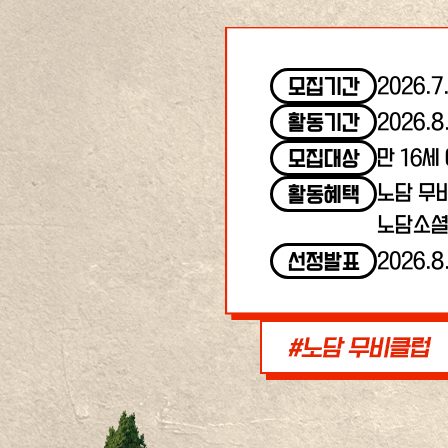
2026.7
모집기간
2026.8
활동기간
만 16세
모집대상
노담 무
활동혜택
노담소셜
2026.8
선정발표