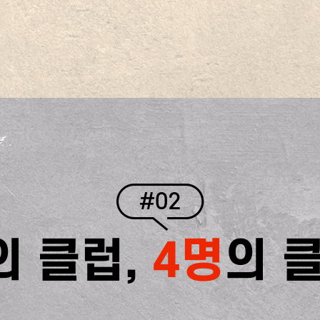
#02
의 클럽,
4명
의 