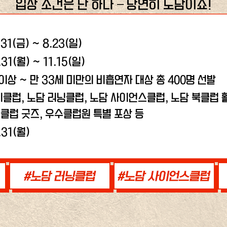
입장 조건은 단 하나 – 당연히 노담이죠!
.31(금) ~ 8.23(일)
.31(월) ~ 11.15(일)
 이상 ~ 만 33세 미만의 비흡연자 대상 총 400명 선발
비클럽, 노담 러닝클럽,
노담 사이언스클럽, 노담 북클럽 활
클럽 굿즈, 우수클럽원 특별 포상 등
.31(월)