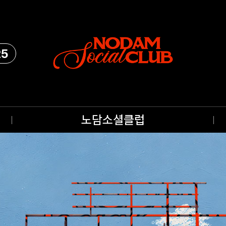
25
노담소셜클럽