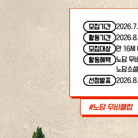
2026.7
모집기간
2026.8
활동기간
만 16세
모집대상
노담 무
활동혜택
노담소셜
2026.8
선정발표