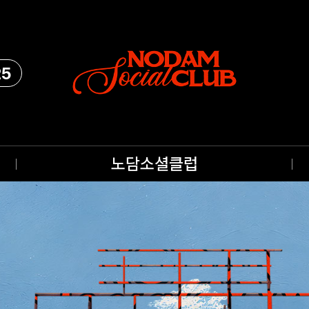
25
노담소셜클럽