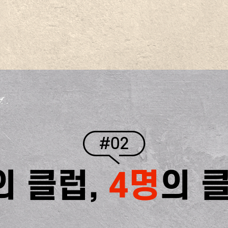
#02
의 클럽,
4명
의 