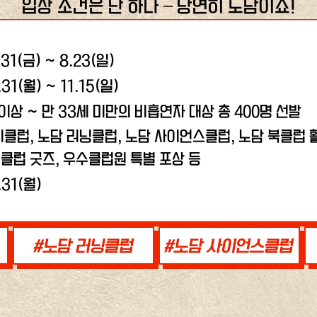
입장 조건은 단 하나 – 당연히 노담이죠!
.31(금) ~ 8.23(일)
.31(월) ~ 11.15(일)
 이상 ~ 만 33세 미만의 비흡연자 대상 총 400명 선발
비클럽, 노담 러닝클럽,
노담 사이언스클럽, 노담 북클럽 활
클럽 굿즈, 우수클럽원 특별 포상 등
.31(월)