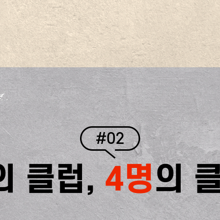
#02
의 클럽,
4명
의 