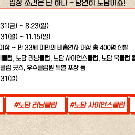
입장 조건은 단 하나 – 당연히 노담이죠!
.31(금) ~ 8.23(일)
.31(월) ~ 11.15(일)
 이상 ~ 만 33세 미만의 비흡연자 대상 총 400명 선발
비클럽, 노담 러닝클럽,
노담 사이언스클럽, 노담 북클럽 활
클럽 굿즈, 우수클럽원 특별 포상 등
.31(월)