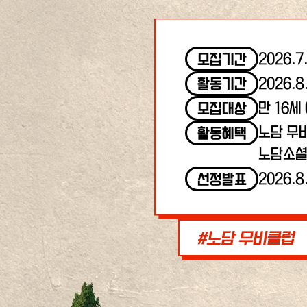
2026.7
모집기간
2026.8
활동기간
만 16세
모집대상
노담 무
활동혜택
노담소셜
2026.8
선정발표