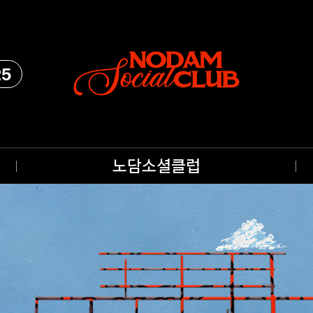
25
노담소셜클럽