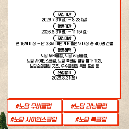
모집기간
2026.7.31(금) ~ 8.23(일)
활동기간
2026.8.31(월) ~ 11.15(일)
모집대상
만 16세 이상 ~ 만 33세 미만의 비흡연자 대상 총 400명 선발
활동혜택
노담 무비클럽, 노담 러닝클럽,
노담 사이언스클럽, 노담 북클럽 활동 참가 기회,
노담소셜클럽 굿즈, 우수클럽원 특별 포상 등
선정발표
2026.8.31(월)