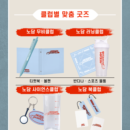
클럽별 맞춤 굿즈
노담 무비클럽
노담 러닝클럽
티켓북 · 볼펜
반다나 · 스포츠 물통
노담 사이언스클럽
노담 북클럽