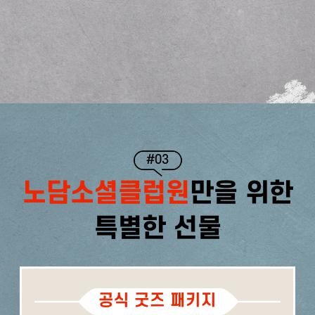
#03
노담소셜클럽원
만을 위한
특별한 선물
공식 굿즈 패키지