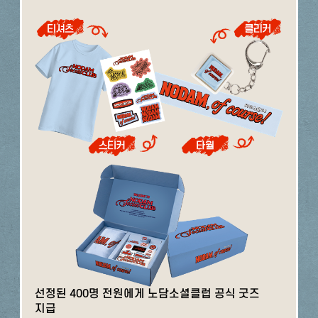
선정된 400명 전원에게 노담소셜클럽 공식 굿즈
지급