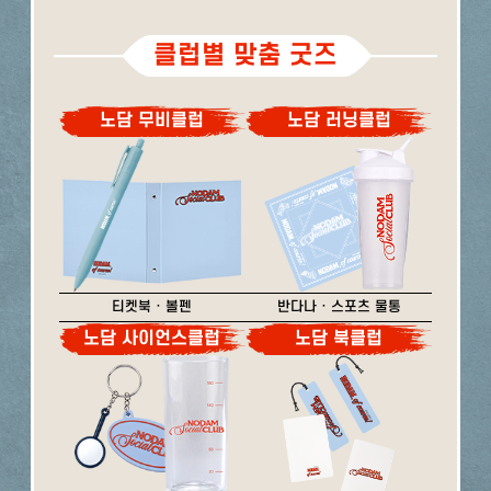
클럽별 맞춤 굿즈
노담 무비클럽
노담 러닝클럽
티켓북 · 볼펜
반다나 · 스포츠 물통
노담 사이언스클럽
노담 북클럽