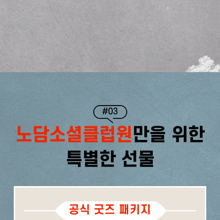
#03
노담소셜클럽원
만을 위한
특별한 선물
공식 굿즈 패키지