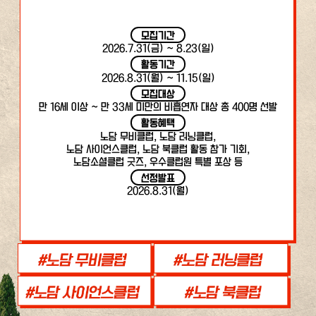
모집기간
2026.7.31(금) ~ 8.23(일)
활동기간
2026.8.31(월) ~ 11.15(일)
모집대상
만 16세 이상 ~ 만 33세 미만의 비흡연자 대상 총 400명 선발
활동혜택
노담 무비클럽, 노담 러닝클럽,
노담 사이언스클럽, 노담 북클럽 활동 참가 기회,
노담소셜클럽 굿즈, 우수클럽원 특별 포상 등
선정발표
2026.8.31(월)