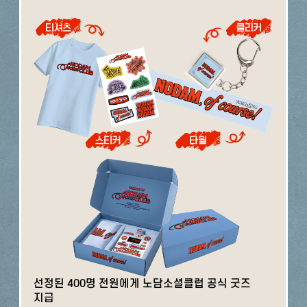
선정된 400명 전원에게 노담소셜클럽 공식 굿즈
지급