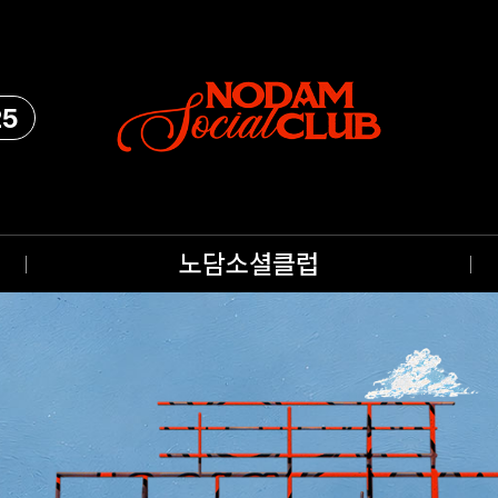
25
노담소셜클럽