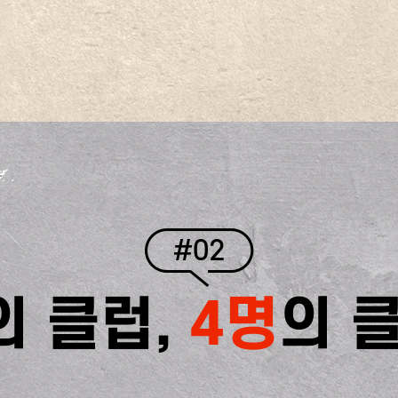
#02
의 클럽,
4명
의 