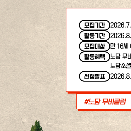
2026.7
모집기간
2026.8
활동기간
만 16세
모집대상
노담 무
활동혜택
노담소셜
2026.8
선정발표