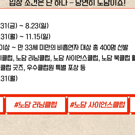
입장 조건은 단 하나 – 당연히 노담이죠!
.31(금) ~ 8.23(일)
.31(월) ~ 11.15(일)
 이상 ~ 만 33세 미만의 비흡연자 대상 총 400명 선발
비클럽, 노담 러닝클럽,
노담 사이언스클럽, 노담 북클럽 활
클럽 굿즈, 우수클럽원 특별 포상 등
.31(월)