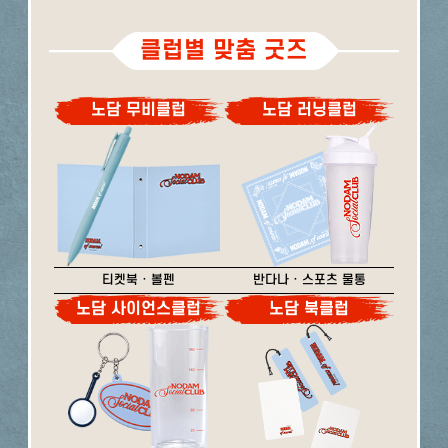
클럽별 맞춤 굿즈
노담 무비클럽
노담 러닝클럽
티켓북 · 볼펜
반다나 · 스포츠 물통
노담 사이언스클럽
노담 북클럽