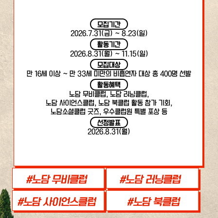
모집기간
2026.7.31(금) ~ 8.23(일)
활동기간
2026.8.31(월) ~ 11.15(일)
모집대상
만 16세 이상 ~ 만 33세 미만의 비흡연자 대상 총 400명 선발
활동혜택
노담 무비클럽, 노담 러닝클럽,
노담 사이언스클럽, 노담 북클럽 활동 참가 기회,
노담소셜클럽 굿즈, 우수클럽원 특별 포상 등
선정발표
2026.8.31(월)