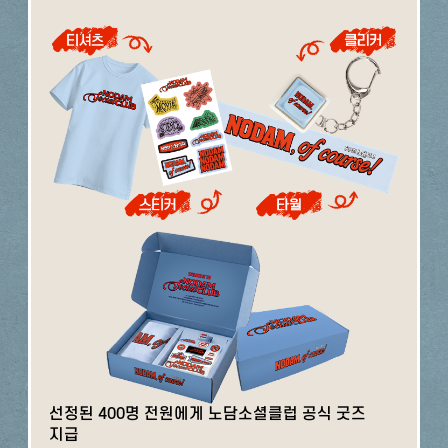
선정된 400명 전원에게 노담소셜클럽 공식 굿즈
지급