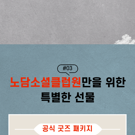
#03
노담소셜클럽원
만을 위한
특별한 선물
공식 굿즈 패키지