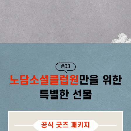
#03
노담소셜클럽원
만을 위한
특별한 선물
공식 굿즈 패키지