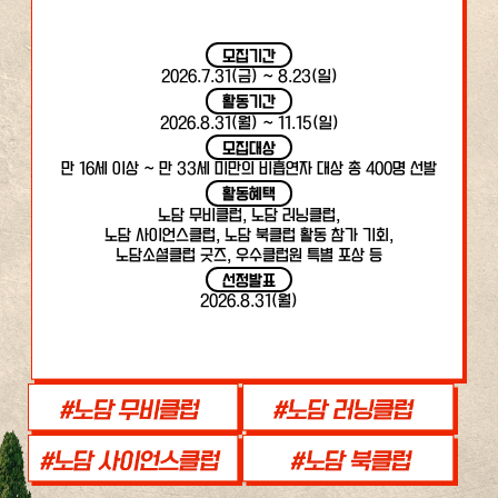
모집기간
2026.7.31(금) ~ 8.23(일)
활동기간
2026.8.31(월) ~ 11.15(일)
모집대상
만 16세 이상 ~ 만 33세 미만의 비흡연자 대상 총 400명 선발
활동혜택
노담 무비클럽, 노담 러닝클럽,
노담 사이언스클럽, 노담 북클럽 활동 참가 기회,
노담소셜클럽 굿즈, 우수클럽원 특별 포상 등
선정발표
2026.8.31(월)