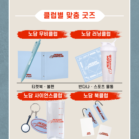
클럽별 맞춤 굿즈
노담 무비클럽
노담 러닝클럽
티켓북 · 볼펜
반다나 · 스포츠 물통
노담 사이언스클럽
노담 북클럽