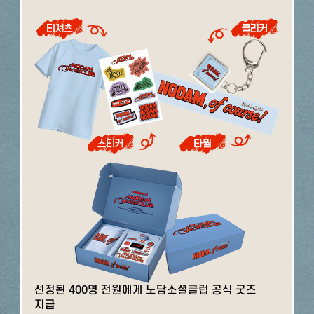
선정된 400명 전원에게 노담소셜클럽 공식 굿즈
지급