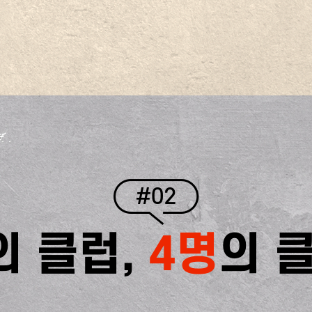
#02
의 클럽,
4명
의 