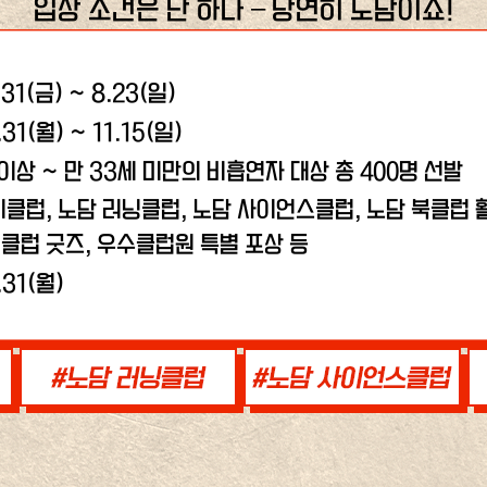
입장 조건은 단 하나 – 당연히 노담이죠!
.31(금) ~ 8.23(일)
.31(월) ~ 11.15(일)
 이상 ~ 만 33세 미만의 비흡연자 대상 총 400명 선발
비클럽, 노담 러닝클럽,
노담 사이언스클럽, 노담 북클럽 활
클럽 굿즈, 우수클럽원 특별 포상 등
.31(월)