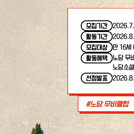
2026.7
모집기간
2026.8
활동기간
만 16세
모집대상
노담 무
활동혜택
노담소셜
2026.8
선정발표