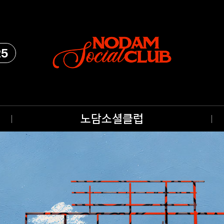
25
노담소셜클럽