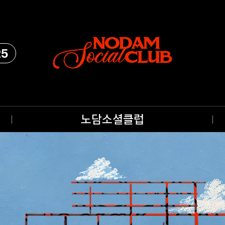
25
노담소셜클럽