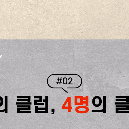
#02
의 클럽,
4명
의 