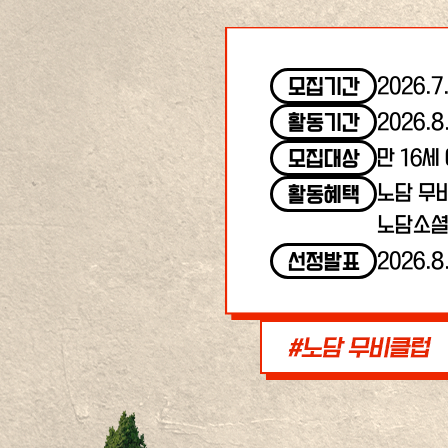
2026.7
모집기간
2026.8
활동기간
만 16세
모집대상
노담 무
활동혜택
노담소셜
2026.8
선정발표