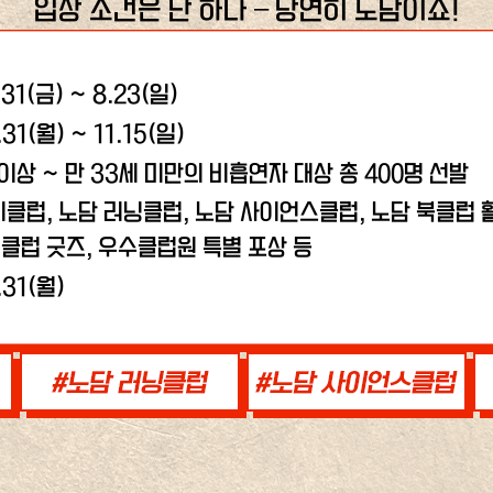
입장 조건은 단 하나 – 당연히 노담이죠!
.31(금) ~ 8.23(일)
.31(월) ~ 11.15(일)
 이상 ~ 만 33세 미만의 비흡연자 대상 총 400명 선발
비클럽, 노담 러닝클럽,
노담 사이언스클럽, 노담 북클럽 활
클럽 굿즈, 우수클럽원 특별 포상 등
.31(월)