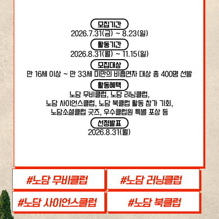
모집기간
2026.7.31(금) ~ 8.23(일)
활동기간
2026.8.31(월) ~ 11.15(일)
모집대상
만 16세 이상 ~ 만 33세 미만의 비흡연자 대상 총 400명 선발
활동혜택
노담 무비클럽, 노담 러닝클럽,
노담 사이언스클럽, 노담 북클럽 활동 참가 기회,
노담소셜클럽 굿즈, 우수클럽원 특별 포상 등
선정발표
2026.8.31(월)