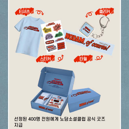
선정된 400명 전원에게 노담소셜클럽 공식 굿즈
지급