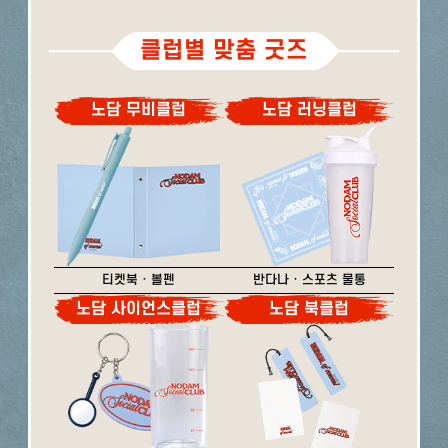
클럽별 맞춤 굿즈
노담 무비클럽
노담 러닝클럽
티켓북 · 볼펜
반다나 · 스포츠 물통
노담 사이언스클럽
노담 북클럽