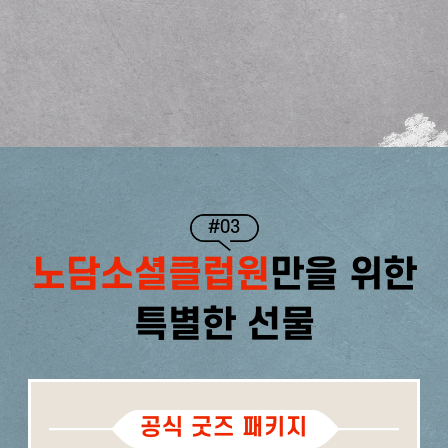
#03
노담소셜클럽원
만을 위한
특별한 선물
공식 굿즈 패키지