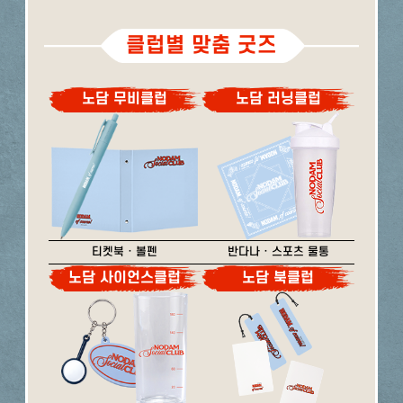
클럽별 맞춤 굿즈
노담 무비클럽
노담 러닝클럽
티켓북 · 볼펜
반다나 · 스포츠 물통
노담 사이언스클럽
노담 북클럽