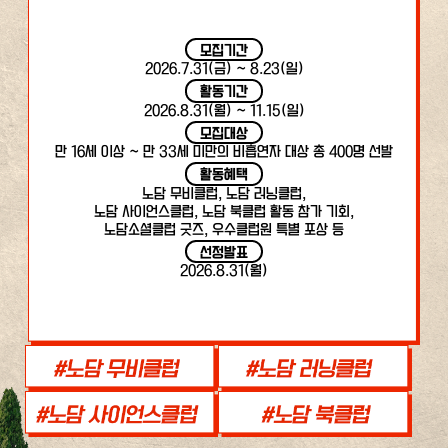
모집기간
2026.7.31(금) ~ 8.23(일)
활동기간
2026.8.31(월) ~ 11.15(일)
모집대상
만 16세 이상 ~ 만 33세 미만의 비흡연자 대상 총 400명 선발
활동혜택
노담 무비클럽, 노담 러닝클럽,
노담 사이언스클럽, 노담 북클럽 활동 참가 기회,
노담소셜클럽 굿즈, 우수클럽원 특별 포상 등
선정발표
2026.8.31(월)