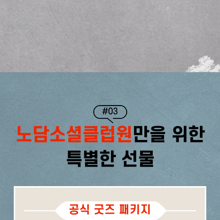
#03
노담소셜클럽원
만을 위한
특별한 선물
공식 굿즈 패키지