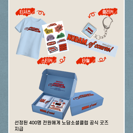
선정된 400명 전원에게 노담소셜클럽 공식 굿즈
지급