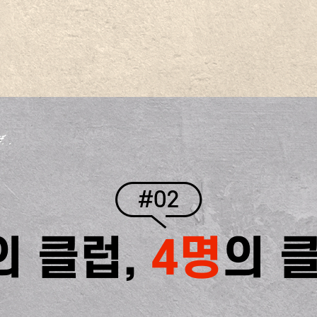
#02
의 클럽,
4명
의 