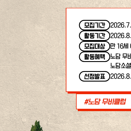
2026.7
모집기간
2026.8
활동기간
만 16세
모집대상
노담 무
활동혜택
노담소셜
2026.8
선정발표