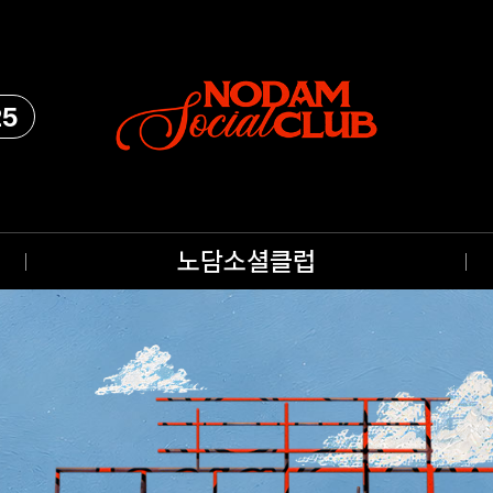
25
노담소셜클럽