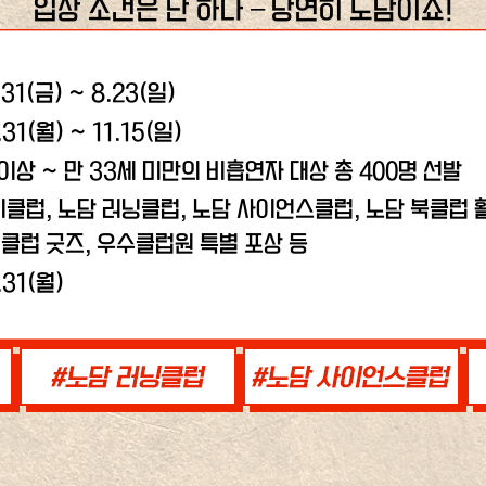
입장 조건은 단 하나 – 당연히 노담이죠!
.31(금) ~ 8.23(일)
.31(월) ~ 11.15(일)
 이상 ~ 만 33세 미만의 비흡연자 대상 총 400명 선발
비클럽, 노담 러닝클럽,
노담 사이언스클럽, 노담 북클럽 활
클럽 굿즈, 우수클럽원 특별 포상 등
.31(월)