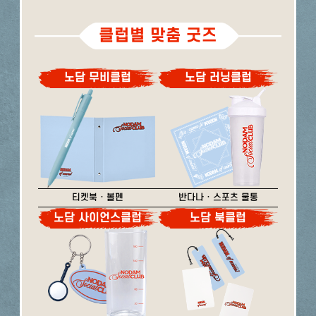
클럽별 맞춤 굿즈
노담 무비클럽
노담 러닝클럽
티켓북 · 볼펜
반다나 · 스포츠 물통
노담 사이언스클럽
노담 북클럽