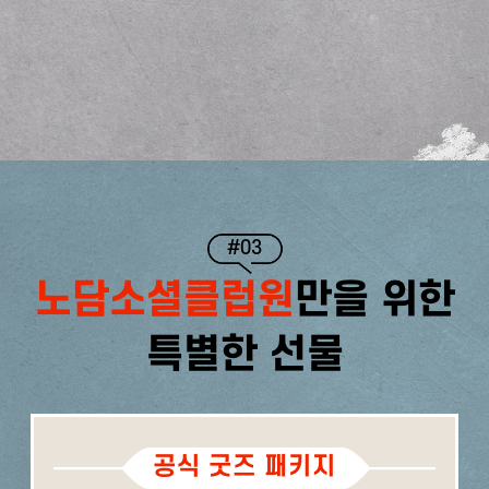
#03
노담소셜클럽원
만을 위한
특별한 선물
공식 굿즈 패키지