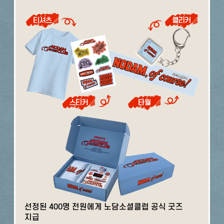
선정된 400명 전원에게 노담소셜클럽 공식 굿즈
지급