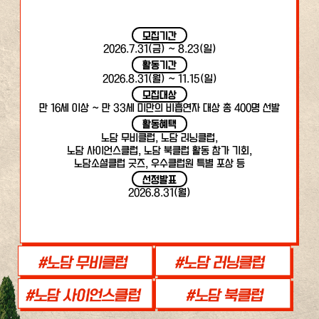
모집기간
2026.7.31(금) ~ 8.23(일)
활동기간
2026.8.31(월) ~ 11.15(일)
모집대상
만 16세 이상 ~ 만 33세 미만의 비흡연자 대상 총 400명 선발
활동혜택
노담 무비클럽, 노담 러닝클럽,
노담 사이언스클럽, 노담 북클럽 활동 참가 기회,
노담소셜클럽 굿즈, 우수클럽원 특별 포상 등
선정발표
2026.8.31(월)